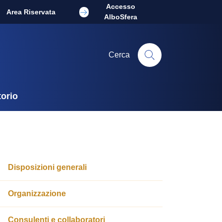
Accesso
Area Riservata
AlboSfera
Cerca
torio
Disposizioni generali
Organizzazione
Consulenti e collaboratori