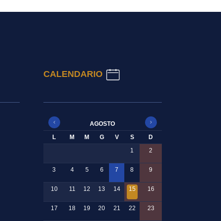
CALENDARIO
AGOSTO
L
M
M
G
V
S
D
1
2
3
4
5
6
7
8
9
10
11
12
13
14
15
16
17
18
19
20
21
22
23