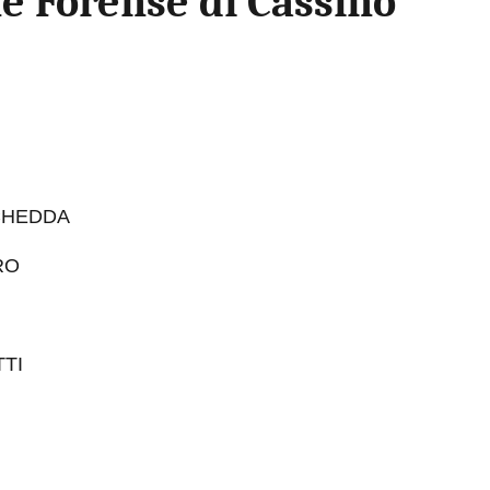
ne Forense di Cassino
ICHEDDA
RO
TI