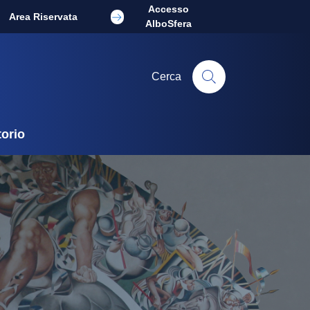
Accesso
Area Riservata
AlboSfera
Cerca
torio