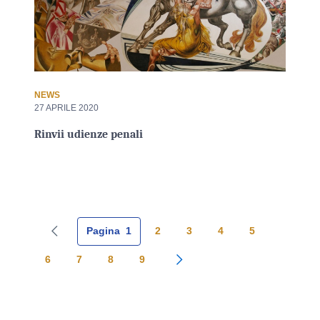
NEWS
27 APRILE 2020
Rinvii udienze penali
Pagina
1
2
3
4
5
Pagina precedente
6
7
8
9
Pagina successiva