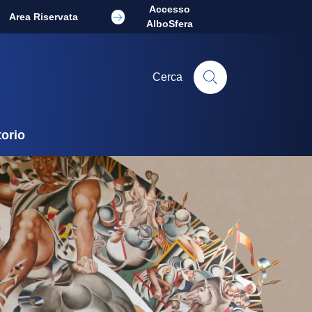
Accesso
Area Riservata
AlboSfera
Cerca
torio