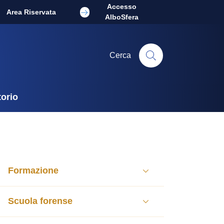
Accesso
Area Riservata
AlboSfera
Cerca
torio
Formazione
Scuola forense