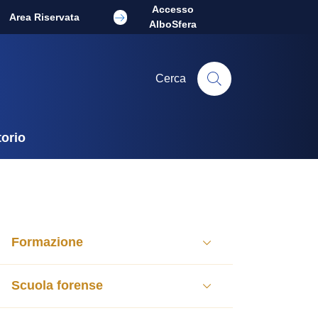
Accesso
Area Riservata
AlboSfera
Cerca
torio
Formazione
Scuola forense