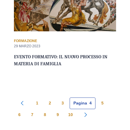
FORMAZIONE
29 MARZO 2023
EVENTO FORMATIVO: IL NUOVO PROCESSO IN
MATERIA DI FAMIGLIA
1
2
3
Pagina
4
5
Pagina precedente
6
7
8
9
10
Pagina successiva