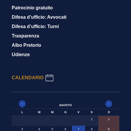
Patrocinio gratuito
Difesa d'ufficio: Avvocati
Difesa d'ufficio: Turni
Trasparenza
Albo Pretorio
Udienze
CALENDARIO
AGOSTO
L
M
M
G
V
S
D
1
2
3
4
5
6
7
8
9