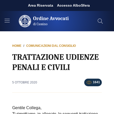
Area Riservata
Accesso AlboSfera
Ordine Avvocati
di Cassino
HOME
COMUNICAZIONI DAL CONSIGLIO
TRATTAZIONE UDIENZE
PENALI E CIVILI
1641
5 OTTOBRE 2020
Gentile Collega,
Ti rimettiamo, in allegato, le seguenti trattazione