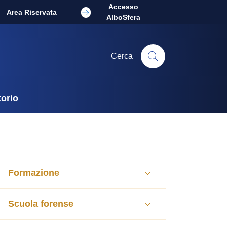
Accesso
Area Riservata
AlboSfera
Cerca
torio
Formazione
Scuola forense