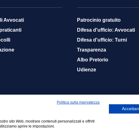
li Avvocati
Patrocinio gratuito
 praticanti
Difesa d'ufficio: Avvocati
colli
Difesa d'ufficio: Turni
azione
Trasparenza
Albo Pretorio
Udienze
Politica sulla riservatezza
Accettare
nostro sito Web, mostrare contenuti personalizzati e offrirti
01140608
Netsmart Srls
tilizziamo aprire le impostazioni.