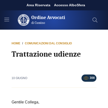
Area Riservata
Accesso AlboSfera
Ordine Avvocati
di Cassino
HOME
COMUNICAZIONI DAL CONSIGLIO
Trattazione udienze
308
10 GIUGNO
Gentile Collega,