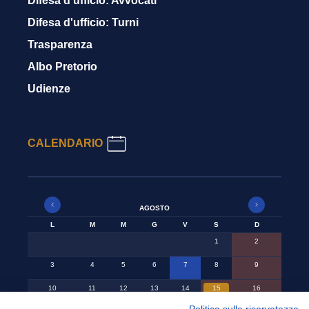
Difesa d'ufficio: Avvocati
Difesa d'ufficio: Turni
Trasparenza
Albo Pretorio
Udienze
CALENDARIO
AGOSTO
L
M
M
G
V
S
D
1
2
3
4
5
6
7
8
9
10
11
12
13
14
15
16