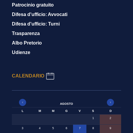
Patrocinio gratuito
Difesa d'ufficio: Avvocati
Difesa d'ufficio: Turni
Trasparenza
Albo Pretorio
Udienze
CALENDARIO
AGOSTO
L
M
M
G
V
S
D
1
2
3
4
5
6
7
8
9