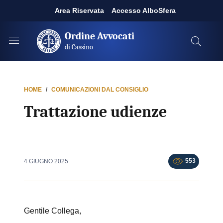
Area Riservata
Accesso AlboSfera
Ordine Avvocati
di Cassino
HOME
COMUNICAZIONI DAL CONSIGLIO
Trattazione udienze
553
4 GIUGNO 2025
Gentile Collega,