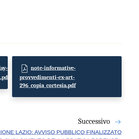
ay-
note-informative-
.pdf
provvedimenti-ex-art-
296_copia_cortesia.pdf
Successivo
IONE LAZIO: AVVISO PUBBLICO FINALIZZATO