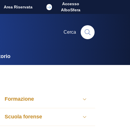
Accesso
Area Riservata
AlboSfera
Cerca
torio
Formazione
Scuola forense