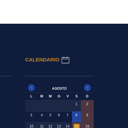
CALENDARIO
AGOSTO
L
M
M
G
V
S
D
1
2
3
4
5
6
7
8
9
10
11
12
13
14
15
16