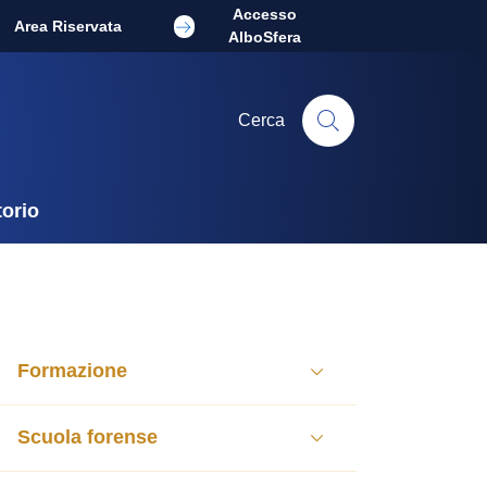
Accesso
Area Riservata
AlboSfera
Cerca
torio
Formazione
Scuola forense