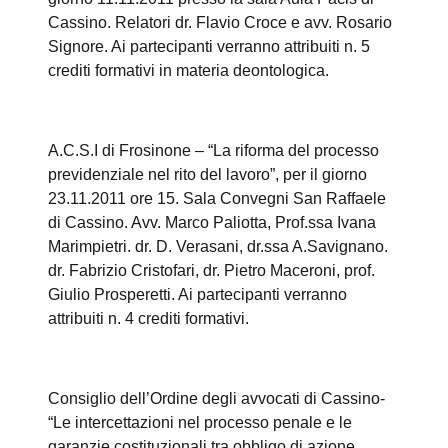
Cassino. Relatori dr. Flavio Croce e avv. Rosario
Signore. Ai partecipanti verranno attribuiti n. 5
crediti formativi in materia deontologica.
A.C.S.I di Frosinone – “La riforma del processo
previdenziale nel rito del lavoro”, per il giorno
23.11.2011 ore 15. Sala Convegni San Raffaele
di Cassino. Avv. Marco Paliotta, Prof.ssa Ivana
Marimpietri. dr. D. Verasani, dr.ssa A.Savignano.
dr. Fabrizio Cristofari, dr. Pietro Maceroni, prof.
Giulio Prosperetti. Ai partecipanti verranno
attribuiti n. 4 crediti formativi.
Consiglio dell’Ordine degli avvocati di Cassino-
“Le intercettazioni nel processo penale e le
garanzie costituzionali tra obbligo di azione