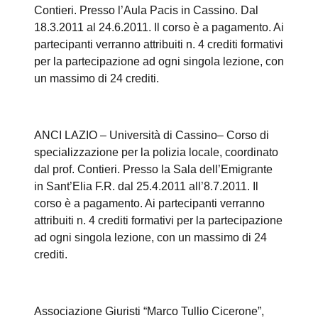
Contieri. Presso l’Aula Pacis in Cassino. Dal
18.3.2011 al 24.6.2011. Il corso è a pagamento. Ai
partecipanti verranno attribuiti n. 4 crediti formativi
per la partecipazione ad ogni singola lezione, con
un massimo di 24 crediti.
ANCI LAZIO – Università di Cassino– Corso di
specializzazione per la polizia locale, coordinato
dal prof. Contieri. Presso la Sala dell’Emigrante
in Sant’Elia F.R. dal 25.4.2011 all’8.7.2011. Il
corso è a pagamento. Ai partecipanti verranno
attribuiti n. 4 crediti formativi per la partecipazione
ad ogni singola lezione, con un massimo di 24
crediti.
Associazione Giuristi “Marco Tullio Cicerone”,