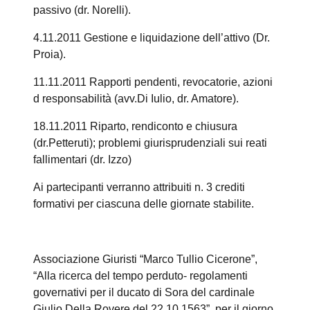
passivo (dr. Norelli).
4.11.2011 Gestione e liquidazione dell’attivo (Dr.
Proia).
11.11.2011 Rapporti pendenti, revocatorie, azioni
d responsabilità (avv.Di Iulio, dr. Amatore).
18.11.2011 Riparto, rendiconto e chiusura
(dr.Petteruti); problemi giurisprudenziali sui reati
fallimentari (dr. Izzo)
Ai partecipanti verranno attribuiti n. 3 crediti
formativi per ciascuna delle giornate stabilite.
Associazione Giuristi “Marco Tullio Cicerone”,
“Alla ricerca del tempo perduto- regolamenti
governativi per il ducato di Sora del cardinale
Giulio Della Rovere del 22.10.1563”, per il giorno