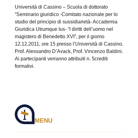
Università di Cassino – Scuola di dottorato
“Seminario giuridico -Comitato nazionale per lo
studio del principio di sussidiarietà- Accademia
Giuridica Utrumque Ius- “I diritti dell’uomo nel
magistero di Benedetto XVI”, per il giorno
12.12.2011, ore 15 presso l’Università di Cassino.
Prof. Alessandro D’Avack, Prof. Vincenzo Baldini.
Ai partecipanti verranno attribuiti n. 5crediti
formativi.
MENU