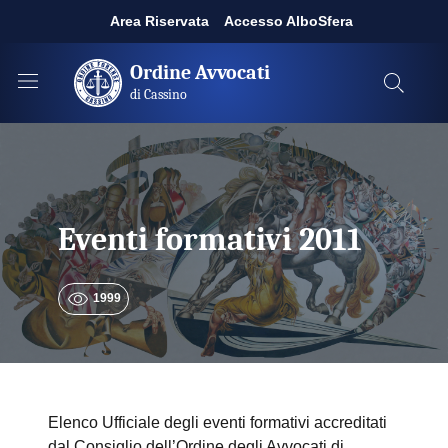
Area Riservata
Accesso AlboSfera
Ordine Avvocati
di Cassino
Eventi formativi 2011
1999
Elenco Ufficiale degli eventi formativi accreditati
dal Consiglio dell’Ordine degli Avvocati di