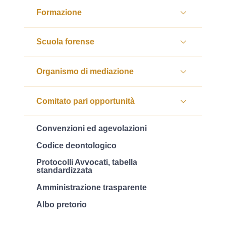
Formazione
Scuola forense
Organismo di mediazione
Comitato pari opportunità
Convenzioni ed agevolazioni
Codice deontologico
Protocolli Avvocati, tabella
standardizzata
Amministrazione trasparente
Albo pretorio