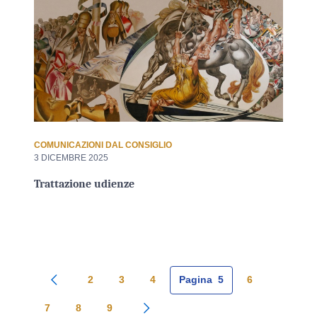
COMUNICAZIONI DAL CONSIGLIO
3 DICEMBRE 2025
Trattazione udienze
2
3
4
Pagina
5
6
Pagina precedente
7
8
9
Pagina successiva