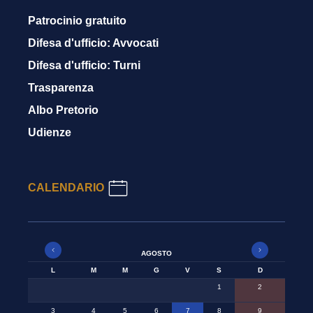
Patrocinio gratuito
Difesa d'ufficio: Avvocati
Difesa d'ufficio: Turni
Trasparenza
Albo Pretorio
Udienze
CALENDARIO
AGOSTO
L
M
M
G
V
S
D
1
2
3
4
5
6
7
8
9