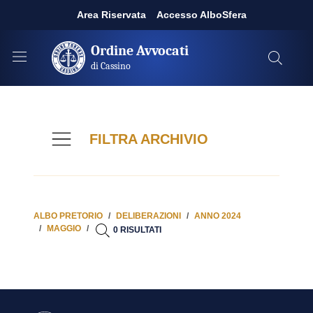
Area Riservata
Accesso AlboSfera
Ordine Avvocati
di Cassino
FILTRA ARCHIVIO
ALBO PRETORIO
DELIBERAZIONI
ANNO 2024
MAGGIO
0 RISULTATI