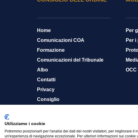
Home
Per g
Comunicazioni COA
Per i
Formazione
Proto
Comunicazioni del Tribunale
Medi
Albo
OCC
Contatti
Privacy
Consiglio
Memoria storica
Utilizziamo i cookie
Potremmo posizionarli per l'analisi dei dati dei nostri visitatori, per migliorare il 
© 2015-2024 Ordine Avvocati Cassino - CF. 900
un'esperienza di navigazione eccezionale. Per ulteriori informazioni sui cookie u