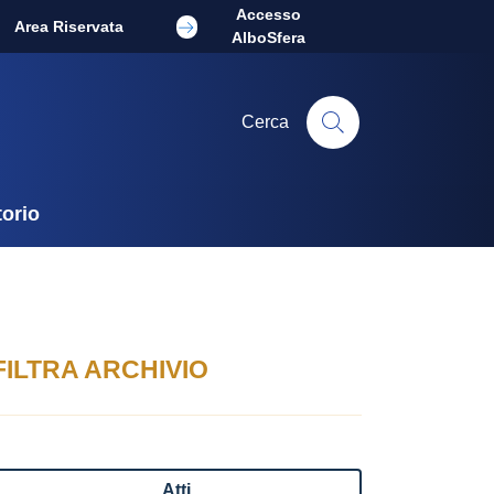
Accesso
Area Riservata
AlboSfera
Cerca
torio
FILTRA ARCHIVIO
Atti