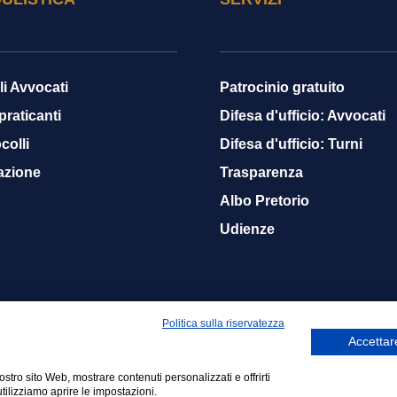
li Avvocati
Patrocinio gratuito
 praticanti
Difesa d'ufficio: Avvocati
colli
Difesa d'ufficio: Turni
azione
Trasparenza
Albo Pretorio
Udienze
Politica sulla riservatezza
Accettare
nostro sito Web, mostrare contenuti personalizzati e offrirti
01140608
Netsmart Srls
tilizziamo aprire le impostazioni.