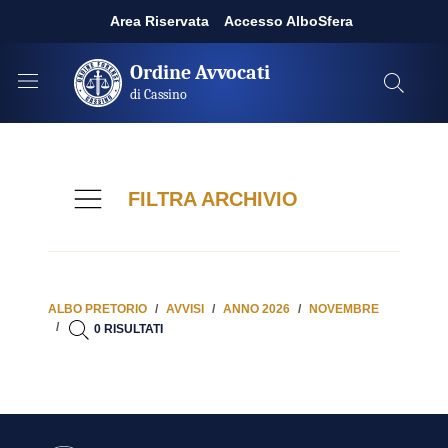
Area Riservata
Accesso AlboSfera
Ordine Avvocati
di Cassino
FILTRA ARCHIVIO
ALBO PRETORIO
AVVISI
ANNO 2026
NOVEMBRE
0 RISULTATI