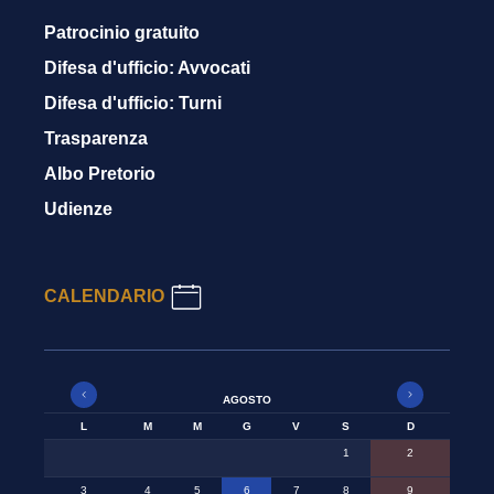
Patrocinio gratuito
Difesa d'ufficio: Avvocati
Difesa d'ufficio: Turni
Trasparenza
Albo Pretorio
Udienze
CALENDARIO
AGOSTO
L
M
M
G
V
S
D
1
2
3
4
5
6
7
8
9