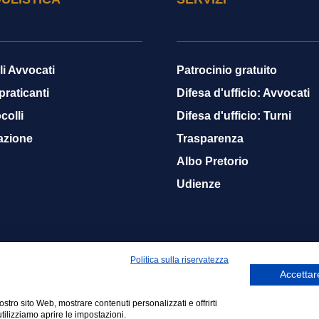
li Avvocati
Patrocinio gratuito
 praticanti
Difesa d'ufficio: Avvocati
colli
Difesa d'ufficio: Turni
azione
Trasparenza
Albo Pretorio
Udienze
Politica sulla riservatezza
Accettare
nostro sito Web, mostrare contenuti personalizzati e offrirti
01140608
Netsmart Srls
tilizziamo aprire le impostazioni.