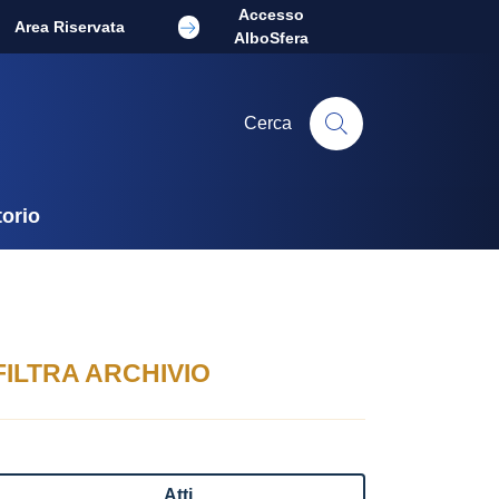
Accesso
Area Riservata
AlboSfera
Cerca
torio
FILTRA ARCHIVIO
Atti