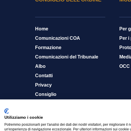
Home
Per g
Comunicazioni COA
Per i
Formazione
Proto
Comunicazioni del Tribunale
Medi
Albo
OCC
Contatti
Privacy
Consiglio
Memoria storica
Utilizziamo i cookie
Potremmo posizionarli per l'analisi dei dati dei nostri visitatori, per migliorare il 
© 2015-2024 Ordine Avvocati Cassino - CF. 900
un'esperienza di navigazione eccezionale. Per ulteriori informazioni sui cookie u