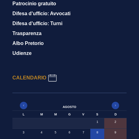
Patrocinio gratuito
Difesa d'ufficio: Avvocati
Difesa d'ufficio: Turni
Trasparenza
Albo Pretorio
Udienze
CALENDARIO
AGOSTO
L
M
M
G
V
S
D
1
2
3
4
5
6
7
8
9