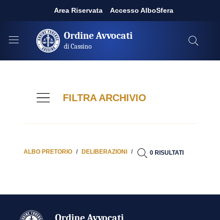
Area Riservata
Accesso AlboSfera
Ordine Avvocati
di Cassino
FILTRA ARCHIVIO
ALBO PRETORIO
DELIBERAZIONI
0 RISULTATI
Ordine Avvocati