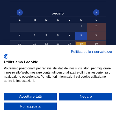
AGOSTO
L
M
M
G
V
S
D
1
2
3
4
5
6
7
8
9
10
11
12
13
14
15
16
Politica sulla riservatezza
17
18
19
20
21
22
23
24
25
26
27
28
29
30
Utilizziamo i cookie
Potremmo posizionarli per l'analisi dei dati dei nostri visitatori, per migliorare
31
il nostro sito Web, mostrare contenuti personalizzati e offrirti un'esperienza di
navigazione eccezionale. Per ulteriori informazioni sui cookie utilizziamo
aprire le impostazioni.
© 2015-2024 Ordine Avvocati Cassino - CF.
Accettare tutti
Negare
90001140608
No, aggiusta
Netsmart Srls