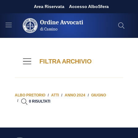
Area Riservata
Accesso AlboSfera
Ordine Avvocati
di Cassino
FILTRA ARCHIVIO
ALBO PRETORIO
ATTI
ANNO 2024
GIUGNO
0 RISULTATI