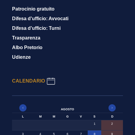
Patrocinio gratuito
Difesa d'ufficio: Avvocati
Difesa d'ufficio: Turni
Trasparenza
Albo Pretorio
Udienze
CALENDARIO
AGOSTO
L
M
M
G
V
S
D
1
2
3
4
5
6
7
8
9