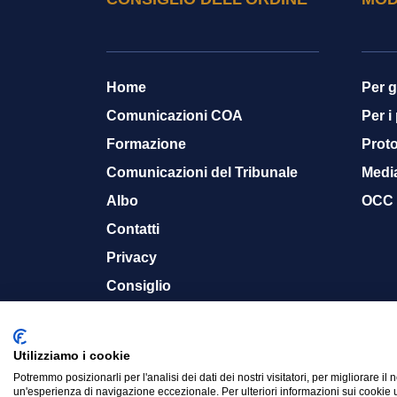
Home
Per g
Comunicazioni COA
Per i
Formazione
Proto
Comunicazioni del Tribunale
Medi
Albo
OCC
Contatti
Privacy
Consiglio
Memoria storica
Utilizziamo i cookie
Potremmo posizionarli per l'analisi dei dati dei nostri visitatori, per migliorare il 
© 2015-2024 Ordine Avvocati Cassino - CF. 900
un'esperienza di navigazione eccezionale. Per ulteriori informazioni sui cookie u