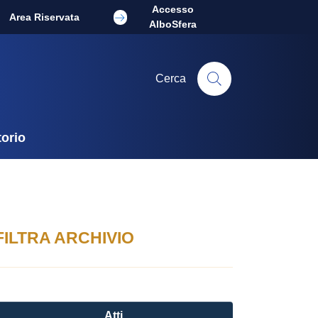
Accesso
Area Riservata
AlboSfera
Cerca
torio
FILTRA ARCHIVIO
Atti