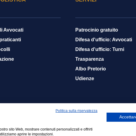
li Avvocati
Patrocinio gratuito
 praticanti
Difesa d'ufficio: Avvocati
colli
Difesa d'ufficio: Turni
azione
Trasparenza
Albo Pretorio
Udienze
Politica sulla riservatezza
Accettare
nostro sito Web, mostrare contenuti personalizzati e offrirti
01140608
Netsmart Srls
tilizziamo aprire le impostazioni.