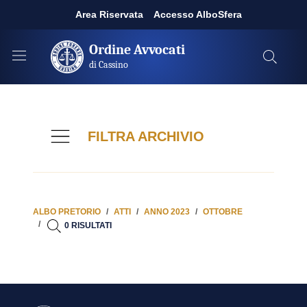
Area Riservata
Accesso AlboSfera
Ordine Avvocati
di Cassino
FILTRA ARCHIVIO
ALBO PRETORIO
ATTI
ANNO 2023
OTTOBRE
0 RISULTATI