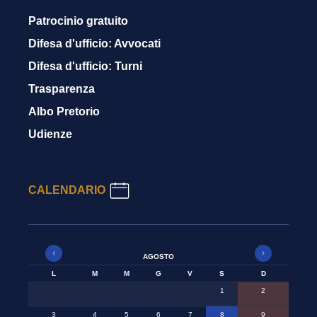
Patrocinio gratuito
Difesa d'ufficio: Avvocati
Difesa d'ufficio: Turni
Trasparenza
Albo Pretorio
Udienze
CALENDARIO
AGOSTO
L
M
M
G
V
S
D
1
2
3
4
5
6
7
8
9