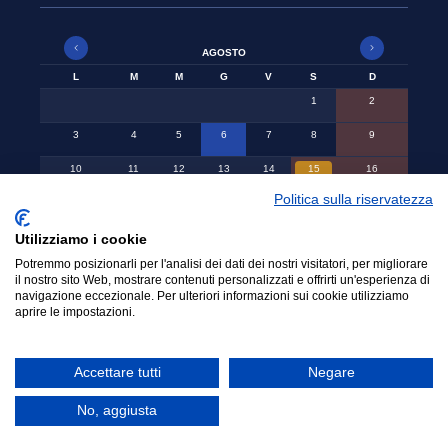
AGOSTO
L
M
M
G
V
S
D
1
2
3
4
5
6
7
8
9
10
11
12
13
14
15
16
Politica sulla riservatezza
17
18
19
20
21
22
23
24
25
26
27
28
29
30
Utilizziamo i cookie
Potremmo posizionarli per l'analisi dei dati dei nostri visitatori, per migliorare
31
il nostro sito Web, mostrare contenuti personalizzati e offrirti un'esperienza di
navigazione eccezionale. Per ulteriori informazioni sui cookie utilizziamo
aprire le impostazioni.
© 2015-2024 Ordine Avvocati Cassino - CF.
Accettare tutti
Negare
90001140608
No, aggiusta
Netsmart Srls