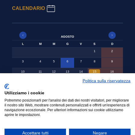
CALENDARIO
AGOSTO
L
M
M
G
V
S
D
1
2
3
4
5
6
7
8
9
10
11
12
13
14
15
16
Politica sulla riservatezza
17
18
19
20
21
22
23
24
25
26
27
28
29
30
Utilizziamo i cookie
Potremmo posizionarli per l'analisi dei dati dei nostri visitatori, per migliorare
31
il nostro sito Web, mostrare contenuti personalizzati e offrirti un'esperienza di
navigazione eccezionale. Per ulteriori informazioni sui cookie utilizziamo
aprire le impostazioni.
© 2015-2024 Ordine Avvocati Cassino - CF.
Accettare tutti
Negare
90001140608