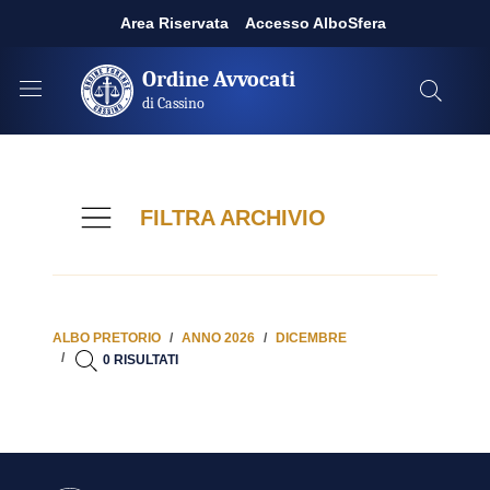
Area Riservata
Accesso AlboSfera
Ordine Avvocati
di Cassino
FILTRA ARCHIVIO
ALBO PRETORIO
ANNO 2026
DICEMBRE
0 RISULTATI