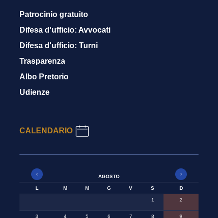
Patrocinio gratuito
Difesa d'ufficio: Avvocati
Difesa d'ufficio: Turni
Trasparenza
Albo Pretorio
Udienze
CALENDARIO
AGOSTO
L
M
M
G
V
S
D
1
2
3
4
5
6
7
8
9