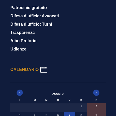
Patrocinio gratuito
Difesa d'ufficio: Avvocati
Difesa d'ufficio: Turni
Trasparenza
Albo Pretorio
Udienze
CALENDARIO
AGOSTO
L
M
M
G
V
S
D
1
2
3
4
5
6
7
8
9