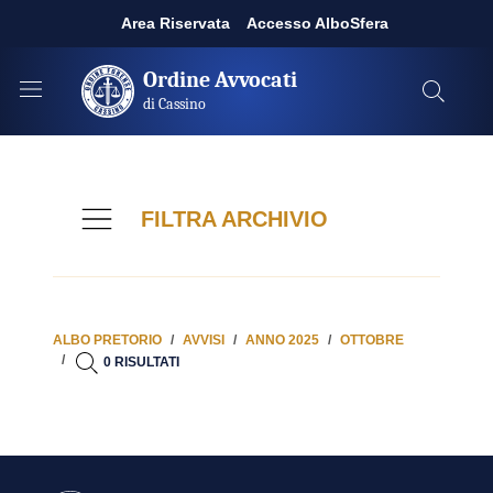
Area Riservata
Accesso AlboSfera
Ordine Avvocati
di Cassino
FILTRA ARCHIVIO
ALBO PRETORIO
AVVISI
ANNO 2025
OTTOBRE
0 RISULTATI