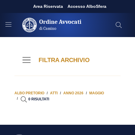
Area Riservata
Accesso AlboSfera
Ordine Avvocati
di Cassino
FILTRA ARCHIVIO
ALBO PRETORIO
ATTI
ANNO 2026
MAGGIO
0 RISULTATI