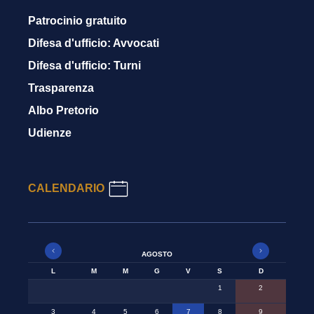
Patrocinio gratuito
Difesa d'ufficio: Avvocati
Difesa d'ufficio: Turni
Trasparenza
Albo Pretorio
Udienze
CALENDARIO
AGOSTO
L
M
M
G
V
S
D
1
2
3
4
5
6
7
8
9