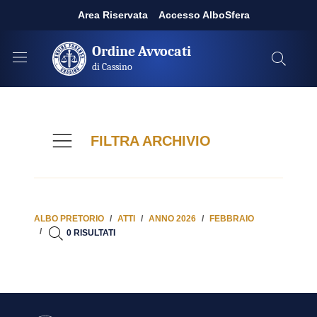
Area Riservata
Accesso AlboSfera
Ordine Avvocati
di Cassino
FILTRA ARCHIVIO
ALBO PRETORIO
ATTI
ANNO 2026
FEBBRAIO
0 RISULTATI