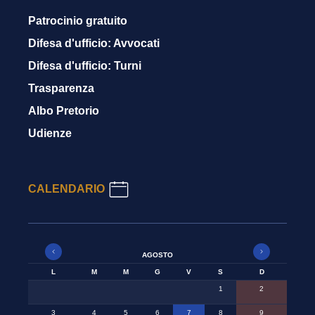
Patrocinio gratuito
Difesa d'ufficio: Avvocati
Difesa d'ufficio: Turni
Trasparenza
Albo Pretorio
Udienze
CALENDARIO
AGOSTO
L
M
M
G
V
S
D
1
2
3
4
5
6
7
8
9