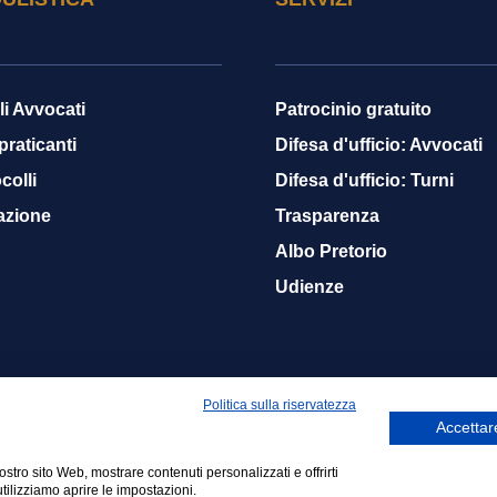
li Avvocati
Patrocinio gratuito
 praticanti
Difesa d'ufficio: Avvocati
colli
Difesa d'ufficio: Turni
azione
Trasparenza
Albo Pretorio
Udienze
Politica sulla riservatezza
Accettare
nostro sito Web, mostrare contenuti personalizzati e offrirti
01140608
Netsmart Srls
tilizziamo aprire le impostazioni.