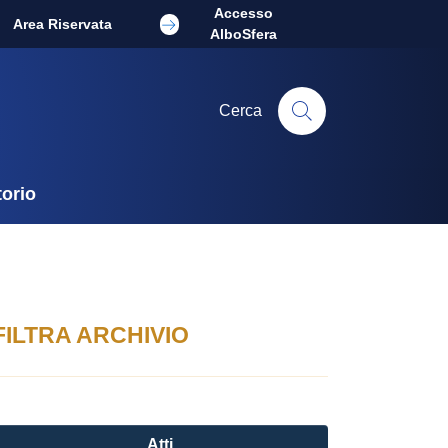
Accesso
Area Riservata
AlboSfera
Cerca
torio
FILTRA ARCHIVIO
Atti