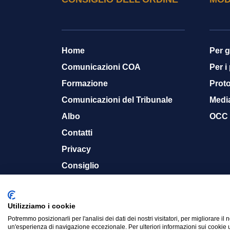
Home
Per g
Comunicazioni COA
Per i
Formazione
Proto
Comunicazioni del Tribunale
Medi
Albo
OCC
Contatti
Privacy
Consiglio
Memoria storica
Utilizziamo i cookie
Potremmo posizionarli per l'analisi dei dati dei nostri visitatori, per migliorare il 
© 2015-2024 Ordine Avvocati Cassino - CF. 900
un'esperienza di navigazione eccezionale. Per ulteriori informazioni sui cookie u