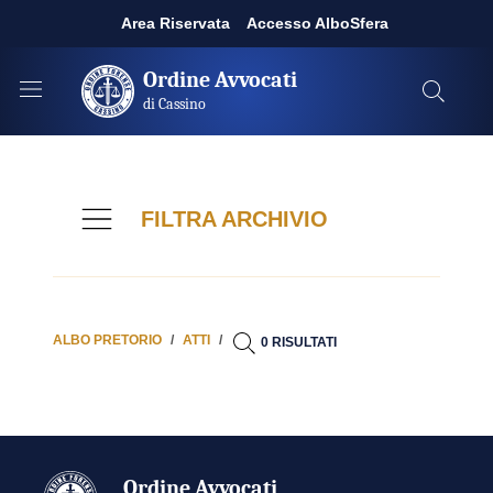
Area Riservata
Accesso AlboSfera
Ordine Avvocati
di Cassino
FILTRA ARCHIVIO
ALBO PRETORIO
ATTI
0 RISULTATI
Ordine Avvocati