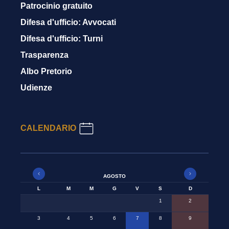
Patrocinio gratuito
Difesa d'ufficio: Avvocati
Difesa d'ufficio: Turni
Trasparenza
Albo Pretorio
Udienze
CALENDARIO
AGOSTO
L
M
M
G
V
S
D
1
2
3
4
5
6
7
8
9